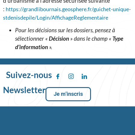
d’urbanisme à l’adresse sécurisée suivante
:
https://grandlibournais.geosphere.fr/guichet-unique-
stdenisdepile/Login/AffichageReglementaire
Pour les décisions sur les dossiers, pensez à
sélectionner «
Décision
» dans le champ «
Type
d’information
».
Suivez-nous
Newsletter
Je m’inscris